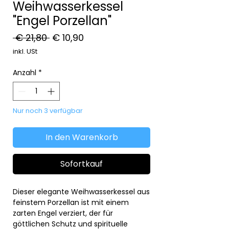
Weihwasserkessel
"Engel Porzellan"
Standardpreis
Sale-
 € 21,80 
€ 10,90
Preis
inkl. USt
Anzahl
*
Nur noch 3 verfügbar
In den Warenkorb
Sofortkauf
Dieser elegante Weihwasserkessel aus
feinstem Porzellan ist mit einem
zarten Engel verziert, der für
göttlichen Schutz und spirituelle