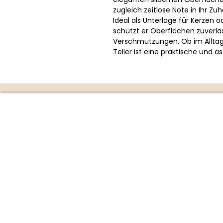
zugleich zeitlose Note in Ihr Zu
Ideal als Unterlage für Kerzen 
schützt er Oberflächen zuverlä
Verschmutzungen. Ob im Alltag 
Teller ist eine praktische und 
Die Kerzenmanufaktur
Produktion:
Ottensheim
(nur mit Terminvereinbarun
670 353 4747)
Partner-Shops:
Buchhandlung im Donaupark M
Poschacherstraße 1, 4310 Mau
(Mo-Fr 09:00-18:00 Uhr | Sa 0
Uhr)