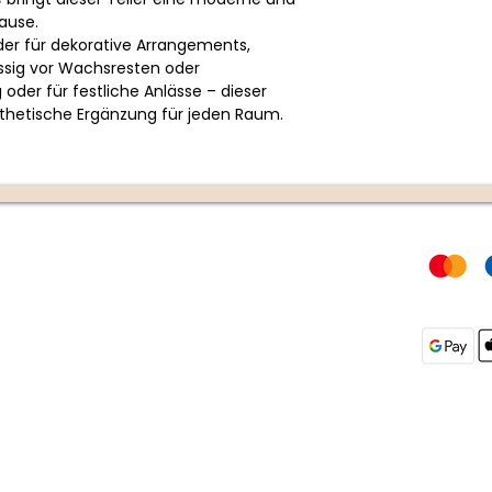
hause.
oder für dekorative Arrangements,
ssig vor Wachsresten oder
oder für festliche Anlässe – dieser
ästhetische Ergänzung für jeden Raum.
Rechtliches
Zahlungs
AGB
DSGVO
g unter +43
Widerrufsrecht
Impressum
authausen |
thausen
9:00-17:00