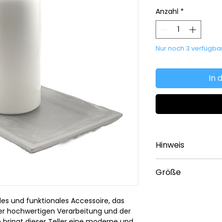
Anzahl
*
Nur noch 3 verfügba
In 
Hinweis
Die abgebildete Ker
Größe
Lieferumfang entha
17x9cm
olles und funktionales Accessoire, das
einer hochwertigen Verarbeitung und der
 bringt dieser Teller eine moderne und