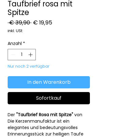
Taufbrief rosa mit
Spitze
Standardpreis
Sale-
 € 39,90 
€ 19,95
Preis
inkl. USt
Anzahl
*
Nur noch 2 verfügbar
In den Warenkorb
Sofortkauf
Der
"Taufbrief Rosa mit Spitze"
von
Die Kerzenmanufaktur ist ein
elegantes und bedeutungsvolles
Erinnerungsstück zur heiligen Taufe