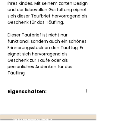
Ihres Kindes. Mit seinem zarten Design
und der liebevollen Gestaltung eignet
sich dieser Taufbrief hervorragend als
Geschenk für das Täufling.
Dieser Taufbrief ist nicht nur
funktional, sondern auch ein schönes
Erinnerungsstück an den Tauftag. Er
eignet sich hervorragend als
Geschenk zur Taufe oder als
persönliches Andenken für das
Täufling.
Eigenschaften:
Produktmerkmale:
Design:
Der Taufbrief präsentiert
sich in einem klassischen Design
Die Kerzenmanufaktur
mit zarten rosa Farbtönen und
Produktion:
einer feinen Spitze, die dem Brief
Ottensheim
eine besondere Eleganz verleiht.