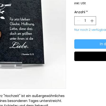
inkl. USt
Anzahl
*
Nur noch 2 verfügba
In 
rz "Hochzeit" ist ein außergewöhnliches
ines besonderen Tages unterstreicht.
m Schiefer und dem liebevoll