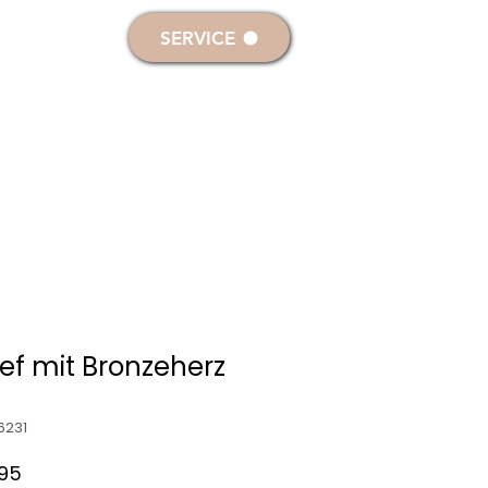
melden
SERVICE
RKERZEN
DEKO- & SONDERKERZEN
ief mit Bronzeherz
6231
ardpreis
Sale-
,95