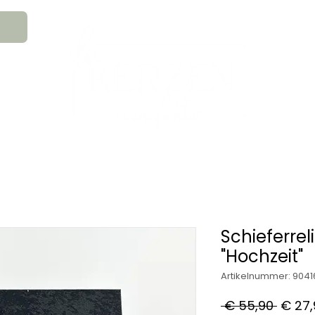
An
MATION
HOCHZEITSKERZEN
TRAUE
GESCHENKS- & GLAUBENSARTIKEL
Schieferrel
"Hochzeit"
Artikelnummer: 9041
Stand
 € 55,90 
€ 27