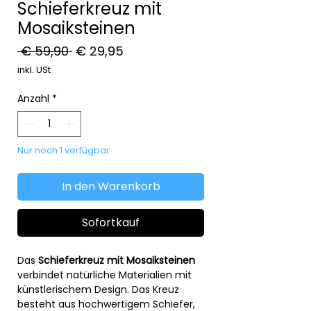
Schieferkreuz mit
Mosaiksteinen
Standardpreis
Sale-
 € 59,90 
€ 29,95
Preis
inkl. USt
Anzahl
*
Nur noch 1 verfügbar
In den Warenkorb
Sofortkauf
Das
Schieferkreuz mit Mosaiksteinen
verbindet natürliche Materialien mit
künstlerischem Design. Das Kreuz
besteht aus hochwertigem Schiefer,