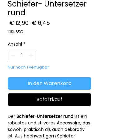
Schiefer- Untersetzer
rund
Standardpreis
Sale-
 € 12,90 
€ 6,45
Preis
inkl. USt
Anzahl
*
Nur noch 1 verfügbar
In den Warenkorb
Sofortkauf
Der
Schiefer-Untersetzer rund
ist ein
robustes und stilvolles Accessoire, das
sowohl praktisch als auch dekorativ
ist. Aus hochwertigem Schiefer