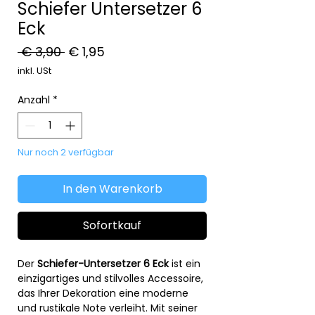
Schiefer Untersetzer 6
Eck
Standardpreis
Sale-
 € 3,90 
€ 1,95
Preis
inkl. USt
Anzahl
*
Nur noch 2 verfügbar
In den Warenkorb
Sofortkauf
Der
Schiefer-Untersetzer 6 Eck
ist ein
einzigartiges und stilvolles Accessoire,
das Ihrer Dekoration eine moderne
und rustikale Note verleiht. Mit seiner