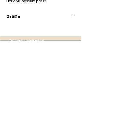
Einrichtungsstile passt.
Größe
8cm
Die Kerzenmanufaktur
Produktion:
Ottensheim
(nur mit Terminvereinbarung
unter
+43 670 353 4747)
Partner-Shops:
Buchhandlung im Donaupark
Mauthausen | Poschacherstraße 1, 4310
Mauthausen
(Mo-Fr 09:00-18:00 Uhr | Sa 09:00-
17:00 Uhr)
Firmensitz:
Linzer Straße 4
4070 Eferding
Österreich