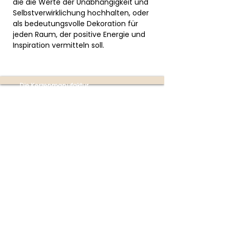
die die Werte der Unabhängigkeit und
Selbstverwirklichung hochhalten, oder
als bedeutungsvolle Dekoration für
jeden Raum, der positive Energie und
Inspiration vermitteln soll.
Die Kerzenmanufaktur
Produktion:
Ottensheim
(nur mit Terminvereinbarung
unter
+43 670 353 4747)
Partner-Shops:
Buchhandlung im Donaupark
Mauthausen | Poschacherstraße 1, 4310
Mauthausen
(Mo-Fr 09:00-18:00 Uhr | Sa 09:00-
17:00 Uhr)
Firmensitz:
Linzer Straße 4
4070 Eferding
Österreich