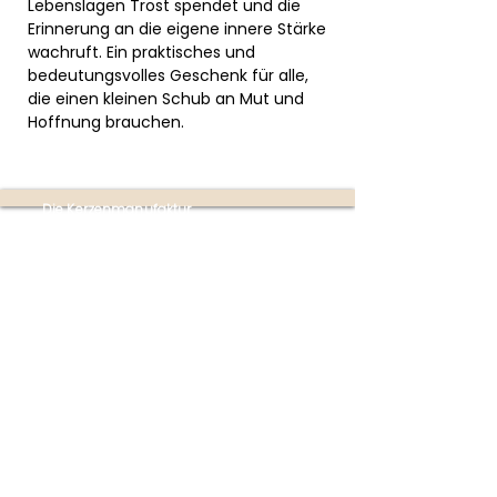
Lebenslagen Trost spendet und die
Erinnerung an die eigene innere Stärke
wachruft. Ein praktisches und
bedeutungsvolles Geschenk für alle,
die einen kleinen Schub an Mut und
Hoffnung brauchen.
Die Kerzenmanufaktur
Produktion:
Ottensheim
(nur mit Terminvereinbarung
unter
+43 670 353 4747)
Partner-Shops:
Buchhandlung im Donaupark
Mauthausen | Poschacherstraße 1, 4310
Mauthausen
(Mo-Fr 09:00-18:00 Uhr | Sa 09:00-
17:00 Uhr)
Firmensitz:
Linzer Straße 4