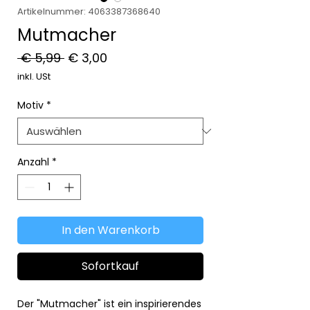
Artikelnummer: 4063387368640
Mutmacher
Standardpreis
Sale-
 € 5,99 
€ 3,00
Preis
inkl. USt
Motiv
*
Anzahl
*
In den Warenkorb
Sofortkauf
Der "Mutmacher" ist ein inspirierendes