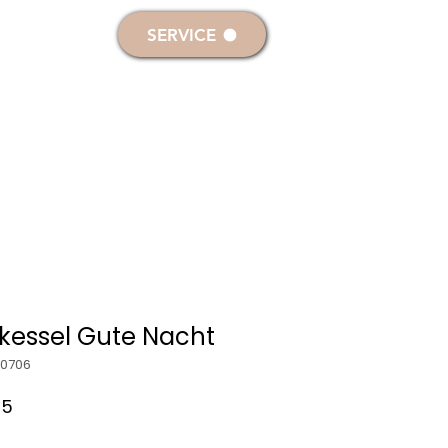
melden
SERVICE
RKERZEN
DEKO- & SONDERKERZEN
kessel Gute Nacht
20706
ardpreis
Sale-
95
Preis