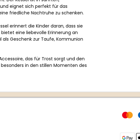
nd eignet sich perfekt für das
ine friedliche Nachtruhe zu schenken.
el erinnert die Kinder daran, dass sie
bietet eine liebevolle Erinnerung an
al als Geschenk zur Taufe, Kommunion
 Accessoire, das für Trost sorgt und den
t, besonders in den stillen Momenten des
Rechtliches
Zahlungs
AGB
DSGVO
g unter +43
Widerrufsrecht