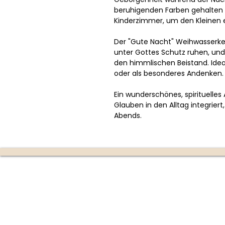
beruhigenden Farben gehalten u
Kinderzimmer, um den Kleinen e
Der "Gute Nacht" Weihwasserkess
unter Gottes Schutz ruhen, und 
den himmlischen Beistand. Ide
oder als besonderes Andenken.
Ein wunderschönes, spirituelles
Glauben in den Alltag integrier
Abends.
Die Kerzenmanufaktur
Produktion:
Ottensheim
(nur mit Terminvereinbarun
670 353 4747)