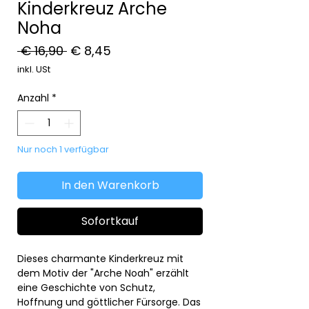
Kinderkreuz Arche
Noha
Standardpreis
Sale-
 € 16,90 
€ 8,45
Preis
inkl. USt
Anzahl
*
Nur noch 1 verfügbar
In den Warenkorb
Sofortkauf
Dieses charmante Kinderkreuz mit
dem Motiv der "Arche Noah" erzählt
eine Geschichte von Schutz,
Hoffnung und göttlicher Fürsorge. Das