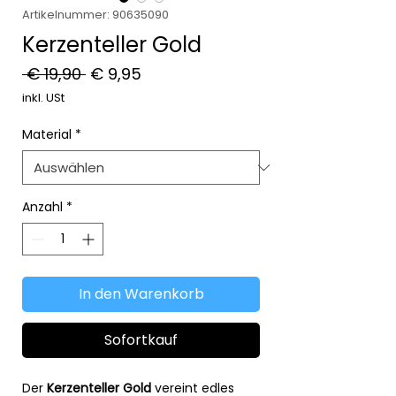
Artikelnummer: 90635090
Kerzenteller Gold
Standardpreis
Sale-
 € 19,90 
€ 9,95
Preis
inkl. USt
Material
*
Anzahl
*
In den Warenkorb
Sofortkauf
Der
Kerzenteller Gold
vereint edles