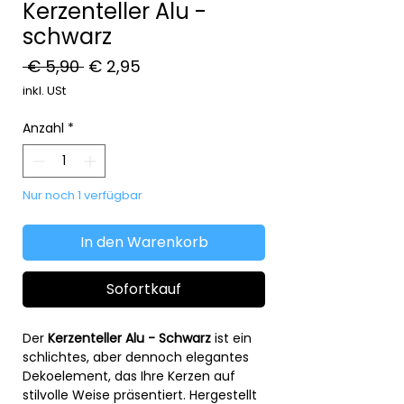
Kerzenteller Alu -
schwarz
Standardpreis
Sale-
 € 5,90 
€ 2,95
Preis
inkl. USt
Anzahl
*
Nur noch 1 verfügbar
In den Warenkorb
Sofortkauf
Der
Kerzenteller Alu - Schwarz
ist ein
schlichtes, aber dennoch elegantes
Dekoelement, das Ihre Kerzen auf
stilvolle Weise präsentiert. Hergestellt