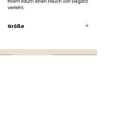
Ihrem Raum einen Hauch von Eleganz
verleiht.
Größe
10cm ø
Die Kerzenmanufaktur
Produktion:
Ottensheim
(nur mit Terminvereinbarung
unter
+43 670 353 4747)
Partner-Shops:
Buchhandlung im Donaupark
Mauthausen | Poschacherstraße 1, 4310
Mauthausen
(Mo-Fr 09:00-18:00 Uhr | Sa 09:00-
17:00 Uhr)
Firmensitz:
Linzer Straße 4
4070 Eferding