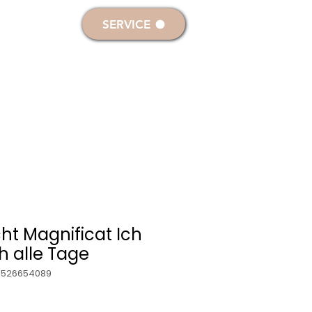
melden
SERVICE
RKERZEN
DEKO- & SONDERKERZEN
ht Magnificat Ich
h alle Tage
6526654089
rdpreis
Sale-