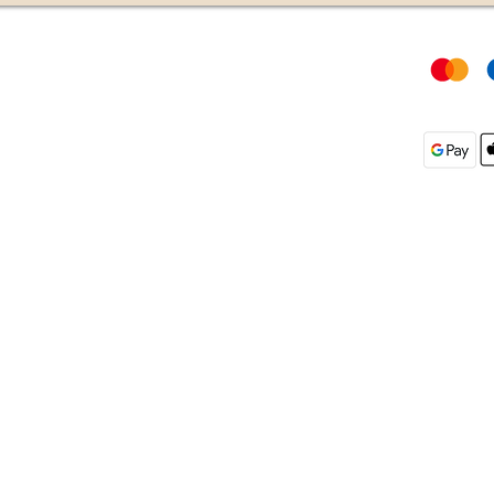
Rechtliches
Zahlungs
AGB
DSGVO
g unter +43
Widerrufsrecht
Impressum
authausen |
thausen
9:00-17:00