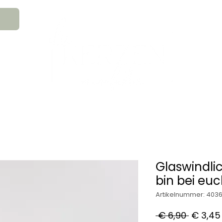
An
MATION
HOCHZEITSKERZEN
TRAUE
GESCHENKS- & GLAUBENSARTIKEL
Glaswindlic
bin bei euc
Artikelnummer: 403
Standa
 € 6,90 
€ 3,45