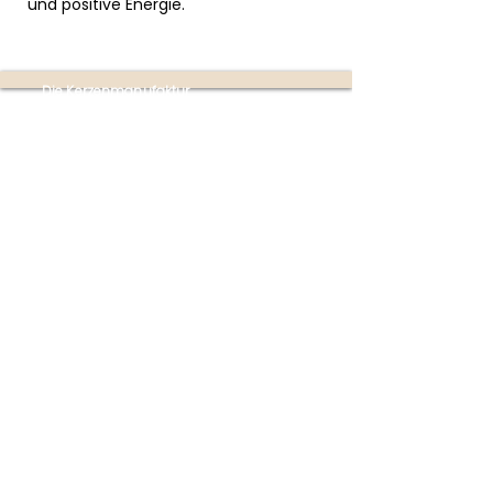
und positive Energie.
Die Kerzenmanufaktur
Produktion:
Ottensheim
(nur mit Terminvereinbarung
unter
+43 670 353 4747)
Partner-Shops:
Buchhandlung im Donaupark
Mauthausen | Poschacherstraße 1, 4310
Mauthausen
(Mo-Fr 09:00-18:00 Uhr | Sa 09:00-
17:00 Uhr)
Firmensitz:
Linzer Straße 4
4070 Eferding
Österreich
(kein Shop!)
Rechtliches
AGB