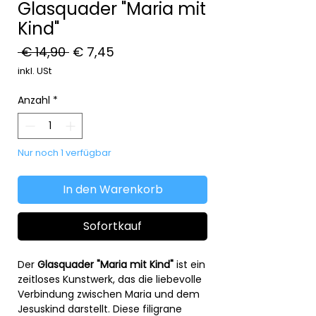
Glasquader "Maria mit
Kind"
Standardpreis
Sale-
 € 14,90 
€ 7,45
Preis
inkl. USt
Anzahl
*
Nur noch 1 verfügbar
In den Warenkorb
Sofortkauf
Der
Glasquader "Maria mit Kind"
ist ein
zeitloses Kunstwerk, das die liebevolle
Verbindung zwischen Maria und dem
Jesuskind darstellt. Diese filigrane