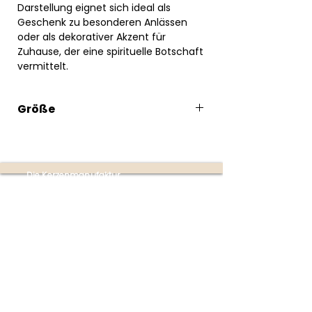
Darstellung eignet sich ideal als
Geschenk zu besonderen Anlässen
oder als dekorativer Akzent für
Zuhause, der eine spirituelle Botschaft
vermittelt.
Größe
9 x 6cm
Die Kerzenmanufaktur
Produktion:
Ottensheim
(nur mit Terminvereinbarung
unter
+43 670 353 4747)
Partner-Shops:
Buchhandlung im Donaupark
Mauthausen | Poschacherstraße 1, 4310
Mauthausen
(Mo-Fr 09:00-18:00 Uhr | Sa 09:00-
17:00 Uhr)