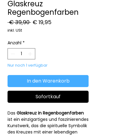
Glaskreuz
Regenbogenfarben
Standardpreis
Sale-
 € 39,90 
€ 19,95
Preis
inkl. USt
Anzahl
*
Nur noch 1 verfügbar
In den Warenkorb
Sofortkauf
Das
Glaskreuz in Regenbogenfarben
ist ein einzigartiges und faszinierendes
Kunstwerk, das die spirituelle Symbolik
des Kreuzes mit einer lebendigen