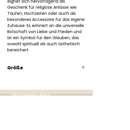
eignet sich hervorragend als
Geschenk für religiöse Anlässe wie
Taufen, Hochzeiten oder auch als
besonderes Accessoire für das eigene
Zuhause. Es erinnert an die universelle
Botschaft von Liebe und Frieden und
ist ein Symbol für den Glauben, das
sowohl spirituell als auch ästhetisch
bereichert.
Größe
18x 14cm
Die Kerzenmanufaktur
Produktion:
Ottensheim
(nur mit Terminvereinbarung
unter
+43 670 353 4747)
Partner-Shops:
Buchhandlung im Donaupark