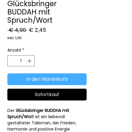
Glücksbringer
BUDDAH mit
Spruch/Wort
Standardpreis
Sale-
 € 4,90 
€ 2,45
Preis
inkl. USt
Anzahl
*
In den Warenkorb
Sofortkauf
Der
Glücksbringer BUDDHA mit
Spruch/Wort
ist ein liebevoll
gestalteter Talisman, der Frieden,
Harmonie und positive Energie