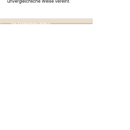
unvergleichliche Weise vereint.
Die Kerzenmanufaktur
Produktion:
Ottensheim
(nur mit Terminvereinbarung
unter
+43 670 353 4747)
Partner-Shops:
Buchhandlung im Donaupark
Mauthausen | Poschacherstraße 1, 4310
Mauthausen
(Mo-Fr 09:00-18:00 Uhr | Sa 09:00-
17:00 Uhr)
Firmensitz:
Linzer Straße 4
4070 Eferding
Österreich
(kein Shop!)
Rechtliches
AGB