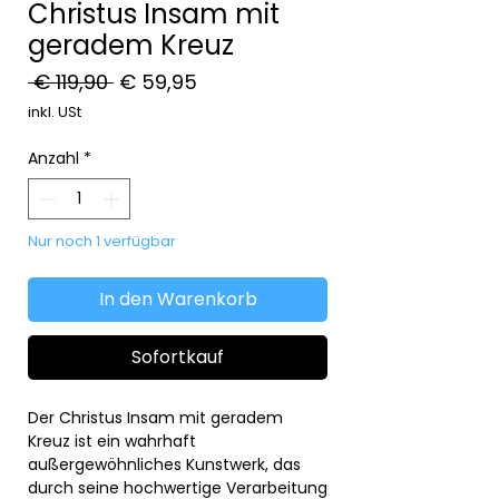
Christus Insam mit
geradem Kreuz
Standardpreis
Sale-
 € 119,90 
€ 59,95
Preis
inkl. USt
Anzahl
*
Nur noch 1 verfügbar
In den Warenkorb
Sofortkauf
Der Christus Insam mit geradem
Kreuz ist ein wahrhaft
außergewöhnliches Kunstwerk, das
durch seine hochwertige Verarbeitung