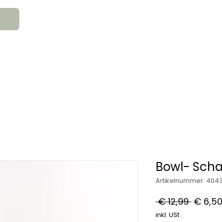
An
MATION
HOCHZEITSKERZEN
TRAUE
GESCHENKS- & GLAUBENSARTIKEL
Bowl- Scha
Artikelnummer: 404
Standa
 € 12,99 
€ 6,5
inkl. USt