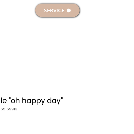
melden
SERVICE
RKERZEN
DEKO- & SONDERKERZEN
le "oh happy day"
365169913
rdpreis
Sale-
0
Preis