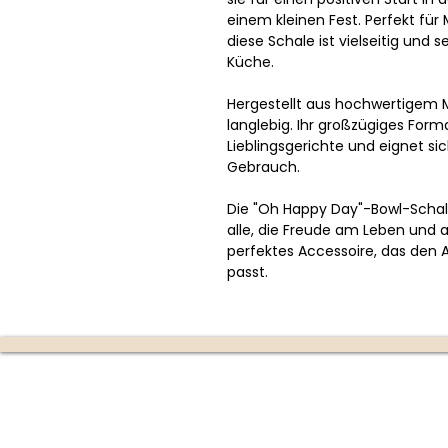
einem kleinen Fest. Perfekt für
diese Schale ist vielseitig und s
Küche.
Hergestellt aus hochwertigem Ma
langlebig. Ihr großzügiges Forma
Lieblingsgerichte und eignet si
Gebrauch.
Die "Oh Happy Day"-Bowl-Schal
alle, die Freude am Leben und
perfektes Accessoire, das den 
passt.
Die Kerzenmanufaktur
Produktion:
Ottensheim