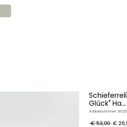
An
MATION
HOCHZEITSKERZEN
TRAUE
GESCHENKS- & GLAUBENSARTIKEL
Schieferrel
Glück" Ha...
Artikelnummer: 902
Stand
 € 53,90 
€ 26,