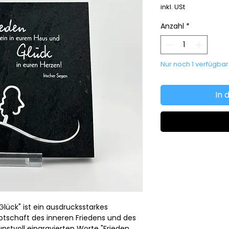
inkl. USt
Anzahl
*
Nur noch 1 verfügbar
In 
Glück" ist ein ausdrucksstarkes
Botschaft des inneren Friedens und des
unstvoll eingravierten Worte "Frieden