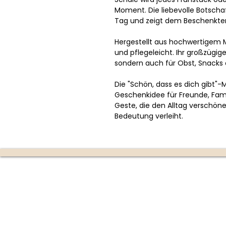
Moment. Die liebevolle Botschaft
Tag und zeigt dem Beschenkten,
Hergestellt aus hochwertigem Mat
und pflegeleicht. Ihr großzügige
sondern auch für Obst, Snacks 
Die "Schön, dass es dich gibt"-
Geschenkidee für Freunde, Famili
Geste, die den Alltag verschö
Bedeutung verleiht.
Die Kerzenmanufaktur
Produktion:
Ottensheim
(nur mit Terminvereinbarun
670 353 4747)