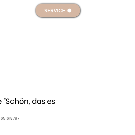
melden
SERVICE
RKERZEN
DEKO- & SONDERKERZEN
e "Schön, das es
3651618787
rdpreis
Sale-
0