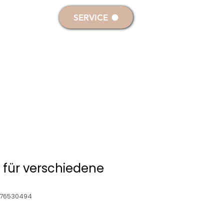
melden
SERVICE
RKERZEN
DEKO- & SONDERKERZEN
für verschiedene
376530494